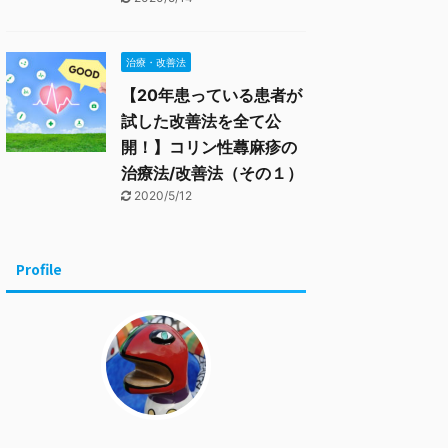
治療・改善法
【20年患っている患者が
試した改善法を全て公
開！】コリン性蕁麻疹の
治療法/改善法（その１）
2020/5/12
Profile