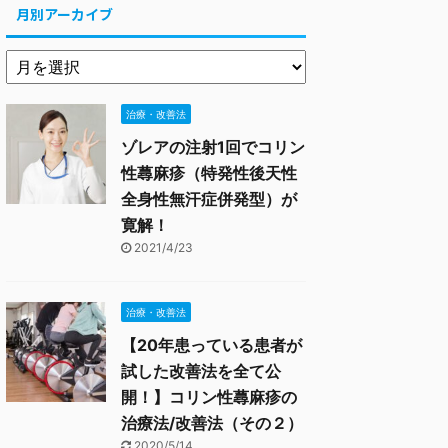
月別アーカイブ
治療・改善法
ゾレアの注射1回でコリン
性蕁麻疹（特発性後天性
全身性無汗症併発型）が
寛解！
2021/4/23
治療・改善法
【20年患っている患者が
試した改善法を全て公
開！】コリン性蕁麻疹の
治療法/改善法（その２）
2020/5/14