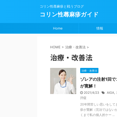
コリン性蕁麻疹と戦うブログ
コリン性蕁麻疹ガイド
Home
情報
HOME
>
治療・改善法
>
治療・改善法
治療・改善法
ゾレアの注射1回
が寛解！
2021/4/23
AIGA
,
汗症
20年間苦しい思いをして
疹が寛解（完治ではない
くまで私の個人的ケー ...