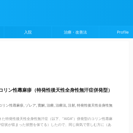
入院
治療・改善法
Profile
でコリン性蕁麻疹（特発性後天性全身性無汗症併発型）
コリン性蕁麻疹
,
ゾレア
,
寛解
,
治療
,
治療法
,
注射
,
特発性後天性全身性無
きた特発性後天性全身性無汗症（以下、”AIGA”）併発型のコリン性蕁麻
が症状が収まった状態を保てる）したので、同じ病気で苦しむ方に（あ