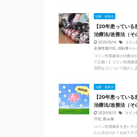
治療・改善法
【20年患っている
治療法/改善法（そ
2020/5/14
コリン
全身性無汗症
,
自転車トレ
コリン性蕁麻疹の治療法
て公開！】コリン性蕁麻
浴剤などについて紹介しま .
治療・改善法
【20年患っている
治療法/改善法（そ
2020/5/12
コリン
汗症
,
飲み薬
コリン性蕁麻疹を患いチ
たら治るのか？せめてチ