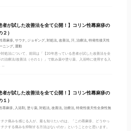
患者が試した改善法を全て公開！】コリン性蕁麻疹の
の２）
性蕁麻疹
,
サウナ
,
ジョギング
,
対処法
,
改善法
,
汗
,
治療法
,
特発性後天性
ーニング
,
運動
や対処法について、前回は「【20年患っている患者が試した改善法を全
疹の治療法/改善法（その１）」で飲み薬や塗り薬、入浴時に使用する入
..
患者が試した改善法を全て公開！】コリン性蕁麻疹の
の１）
性蕁麻疹
,
入浴剤
,
塗り薬
,
対処法
,
改善法
,
治療法
,
特発性後天性全身性無
クチク痛みを感じる人が、最も知りたいのは、「この蕁麻疹、どうやっ
クチクする痛みを抑制する方法はないのか」ということかと思います。