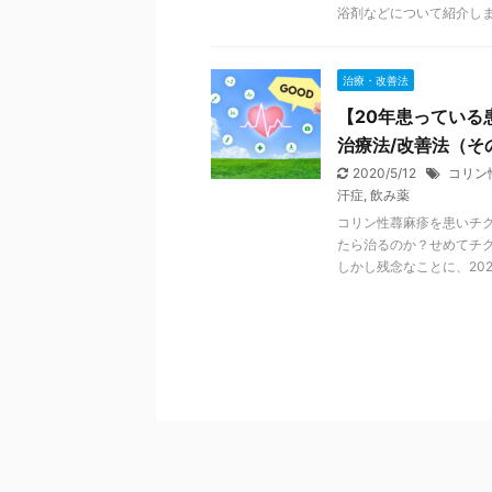
浴剤などについて紹介しま .
治療・改善法
【20年患っている
治療法/改善法（そ
2020/5/12
コリン
汗症
,
飲み薬
コリン性蕁麻疹を患いチ
たら治るのか？せめてチ
しかし残念なことに、202 .