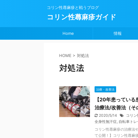
コリン性蕁麻疹と戦うブログ
コリン性蕁麻疹ガイド
Home
情報
HOME
>
対処法
対処法
治療・改善法
【20年患っている
治療法/改善法（そ
2020/5/14
コリン
全身性無汗症
,
自転車トレ
コリン性蕁麻疹の治療法
て公開！】コリン性蕁麻