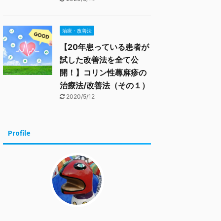
治療・改善法
【20年患っている患者が
試した改善法を全て公
開！】コリン性蕁麻疹の
治療法/改善法（その１）
2020/5/12
Profile