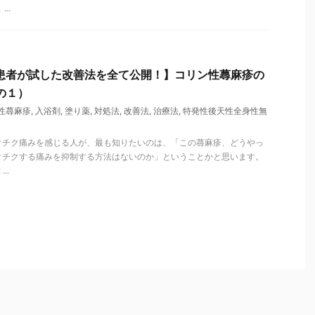
..
患者が試した改善法を全て公開！】コリン性蕁麻疹の
の１）
性蕁麻疹
,
入浴剤
,
塗り薬
,
対処法
,
改善法
,
治療法
,
特発性後天性全身性無
クチク痛みを感じる人が、最も知りたいのは、「この蕁麻疹、どうやっ
クチクする痛みを抑制する方法はないのか」ということかと思います。
..