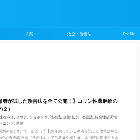
入院
治療・改善法
Profile
患者が試した改善法を全て公開！】コリン性蕁麻疹の
の２）
性蕁麻疹
,
サウナ
,
ジョギング
,
対処法
,
改善法
,
汗
,
治療法
,
特発性後天性
ーニング
,
運動
や対処法について、前回は「【20年患っている患者が試した改善法を全
疹の治療法/改善法（その１）」で飲み薬や塗り薬、入浴時に使用する入