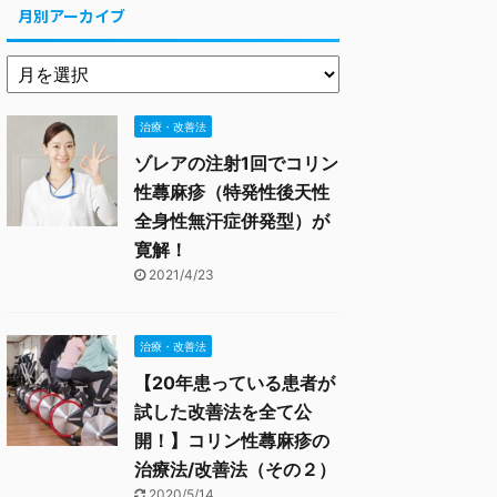
月別アーカイブ
治療・改善法
ゾレアの注射1回でコリン
性蕁麻疹（特発性後天性
全身性無汗症併発型）が
寛解！
2021/4/23
治療・改善法
【20年患っている患者が
試した改善法を全て公
開！】コリン性蕁麻疹の
治療法/改善法（その２）
2020/5/14