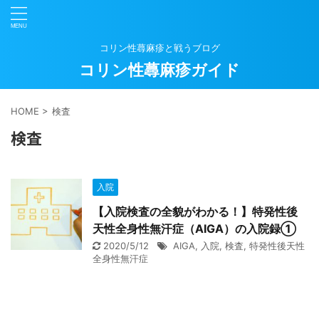
コリン性蕁麻疹と戦うブログ
コリン性蕁麻疹ガイド
HOME
>
検査
検査
入院
【入院検査の全貌がわかる！】特発性後
天性全身性無汗症（AIGA）の入院録①
2020/5/12
AIGA
,
入院
,
検査
,
特発性後天性
全身性無汗症