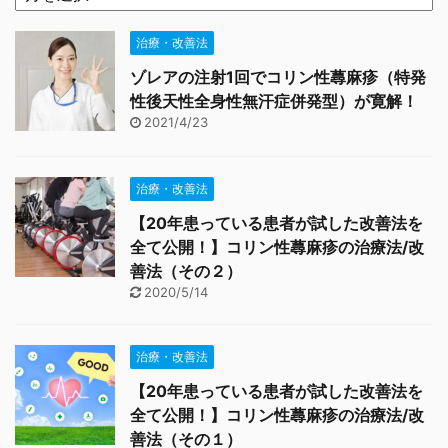
治療・改善法
ゾレアの注射1回でコリン性蕁麻疹（特発
性後天性全身性無汗症併発型）が寛解！
2021/4/23
治療・改善法
【20年患っている患者が試した改善法を
全て公開！】コリン性蕁麻疹の治療法/改
善法（その２）
2020/5/14
治療・改善法
【20年患っている患者が試した改善法を
全て公開！】コリン性蕁麻疹の治療法/改
善法（その１）